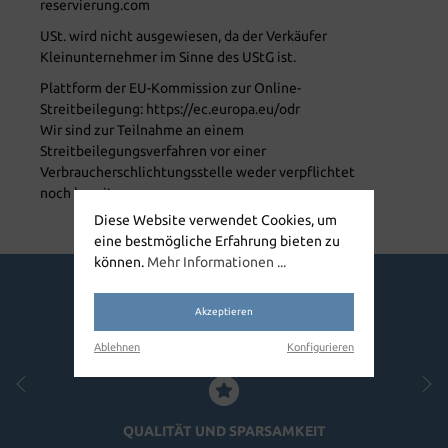
reservierung.com
USt. wird nicht ausgewiesen, da der Verkäufer
Kleinunternehmer im Sinne des UStG ist.
Plattform der EU-Kommission zur Online-
Streitbeilegung: https://ec.europa.eu/odr
Wir sind zur Teilnahme an einem
Streitbeilegungsverfahren vor einer
Verbraucherschlichtungsstelle weder verpflichtet
noch bereit.
Diese Website verwendet Cookies, um
eine bestmögliche Erfahrung bieten zu
können.
Mehr Informationen ...
Warum bei uns reservieren?
Akzeptieren
Ablehnen
Konfigurieren
QUALITÄT UND SPARSAMKEIT