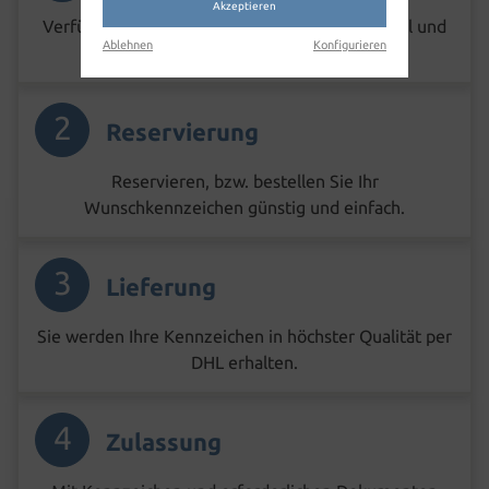
Akzeptieren
Verfügbarkeit Ihrer Wunschkombination schnell und
Ablehnen
Konfigurieren
unkompliziert prüfen.
2
Reservierung
Reservieren, bzw. bestellen Sie Ihr
Wunschkennzeichen günstig und einfach.
3
Lieferung
Sie werden Ihre Kennzeichen in höchster Qualität per
DHL erhalten.
4
Zulassung