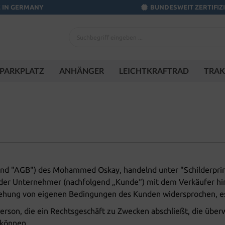
 IN GERMANY
BUNDESWEIT ZERTIFIZ
PARKPLATZ
ANHÄNGER
LEICHTKRAFTRAD
TRA
d "AGB") des Mohammed Oskay, handelnd unter "Schilderprinz"
oder Unternehmer (nachfolgend „Kunde“) mit dem Verkäufer hin
iehung von eigenen Bedingungen des Kunden widersprochen, es 
Person, die ein Rechtsgeschäft zu Zwecken abschließt, die übe
 können.