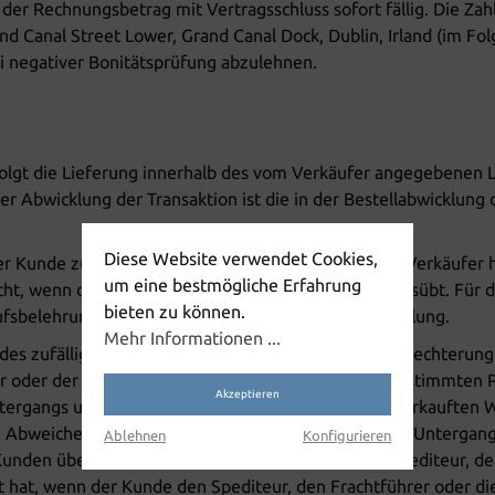
t der Rechnungsbetrag mit Vertragsschluss sofort fällig. Die Z
d Canal Street Lower, Grand Canal Dock, Dublin, Irland (im Folge
i negativer Bonitätsprüfung abzulehnen.
rfolgt die Lieferung innerhalb des vom Verkäufer angegebene
i der Abwicklung der Transaktion ist die in der Bestellabwicklun
Diese Website verwendet Cookies,
 der Kunde zu vertreten hat, trägt der Kunde die dem Verkäuf
um eine bestmögliche Erfahrung
 nicht, wenn der Kunde sein Widerrufsrecht wirksam ausübt. Für
bieten zu können.
ufsbelehrung des Verkäufers hierzu getroffene Regelung.
Mehr Informationen ...
des zufälligen Untergangs und der zufälligen Verschlechterun
r oder der sonst zur Ausführung der Versendung bestimmten Pe
Akzeptieren
ntergangs und der zufälligen Verschlechterung der verkauften 
Abweichend hiervon geht die Gefahr des zufälligen Untergangs
Ablehnen
Konfigurieren
Kunden über, sobald der Verkäufer die Sache dem Spediteur, de
t hat, wenn der Kunde den Spediteur, den Frachtführer oder d