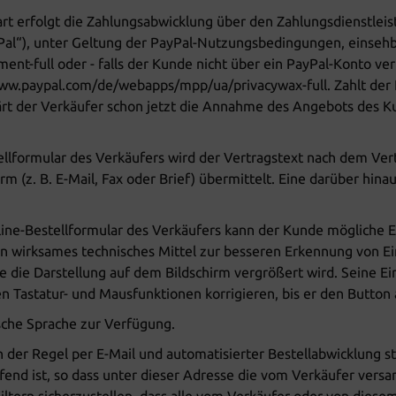
 erfolgt die Zahlungsabwicklung über den Zahlungsdienstleister 
Pal“), unter Geltung der PayPal-Nutzungsbedingungen, einsehb
-full oder - falls der Kunde nicht über ein PayPal-Konto ver
ww.paypal.com/de/webapps/mpp/ua/privacywax-full. Zahlt der 
ärt der Verkäufer schon jetzt die Annahme des Angebots des K
ellformular des Verkäufers wird der Vertragstext nach dem Ve
m (z. B. E-Mail, Fax oder Brief) übermittelt. Eine darüber hi
nline-Bestellformular des Verkäufers kann der Kunde mögliche
in wirksames technisches Mittel zur besseren Erkennung von E
fe die Darstellung auf dem Bildschirm vergrößert wird. Seine
n Tastatur- und Mausfunktionen korrigieren, bis er den Button 
tsche Sprache zur Verfügung.
der Regel per E-Mail und automatisierter Bestellabwicklung sta
fend ist, so dass unter dieser Adresse die vom Verkäufer ver